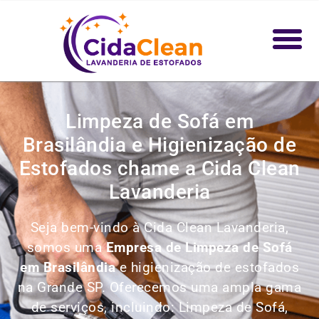
Limpeza de Sofá em
Brasilândia e Higienização de
Estofados chame a Cida Clean
Lavanderia
Seja bem-vindo à Cida Clean Lavanderia,
somos uma
Empresa de Limpeza de Sofá
em Brasilândia
e higienização de estofados
na Grande SP. Oferecemos uma ampla gama
de serviços, incluindo:
Limpeza de Sofá,