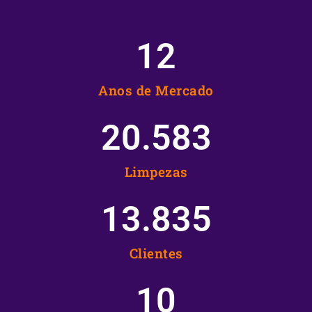
12
Anos de Mercado
20.583
Limpezas
13.835
Clientes
10