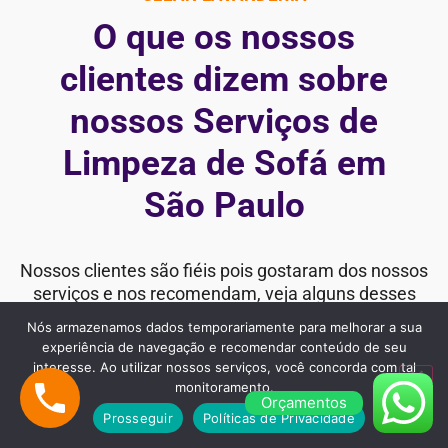
O que os nossos
clientes dizem sobre
nossos Serviços de
Limpeza de Sofá em
São Paulo
Nossos clientes são fiéis pois gostaram dos nossos
serviços e nos recomendam, veja alguns desses
comentários:
Nós armazenamos dados temporariamente para melhorar a sua
experiência de navegação e recomendar conteúdo de seu
interesse. Ao utilizar nossos serviços, você concorda com tal
monitoramento.
Orçamentos
"Estou extremamente satisfeita com o
Prosseguir
Políticas de Privacidade
serviço de Limpeza da Cida Clean