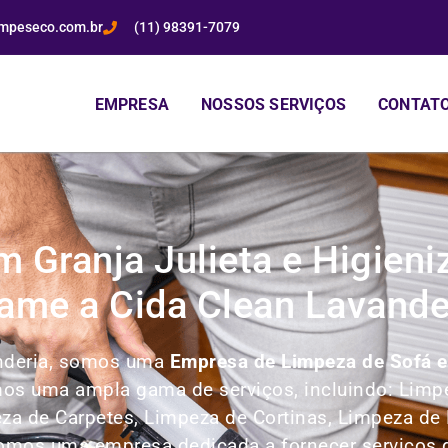
impeseco.com.br
(11) 98391-7079
EMPRESA
NOSSOS SERVIÇOS
CONTAT
 Granja Julieta e Higien
ame a Cida Clean Lavande
anderia, somos uma
Empresa de Limpeza de Sofá e
mos uma ampla gama de serviços, incluindo:
Limpe
za de Carpetes, Limpeza de Cortinas, Limpeza de
omos uma empresa dedicada a fornecer serviços d