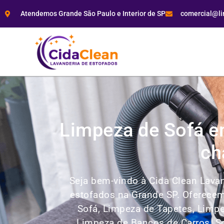
Atendemos Grande São Paulo e Interior de SP
comercial@l
Limpeza de Sofá em
ch
Seja bem-vindo à Cida Clean Lav
estofados na Grande SP. Oferece
Sofá, Limpeza de Tapetes, Limpe
Limpeza de Bancos de Carros.
S