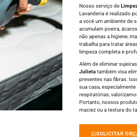
Nosso serviço de
Limpez
Lavanderia é realizado p
a você um ambiente de s
acumulam poeira, ácaros
não apenas a higiene, m
trabalha para tratar ár
limpeza completa e prof
Além de eliminar sujeiras
Julieta
também visa elim
presentes nas fibras. Is
sua casa, especialmente
respiratórias, valorizam
Portanto, nossos produ
maciez ou a textura do t
SOLICITAR OR