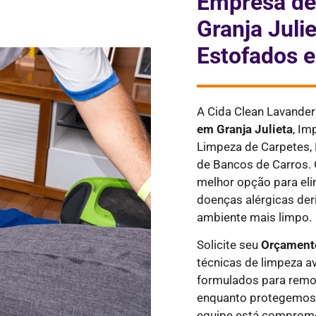
Empresa de
Granja Juli
Estofados 
A Cida Clean Lavander
em
Granja Julieta
,
Imp
Limpeza de Carpetes,
de Bancos de Carros. 
melhor opção para eli
doenças alérgicas der
ambiente mais limpo.
Solicite seu
Orçamento
técnicas de limpeza a
formulados para remov
enquanto protegemos 
equipe está comprome