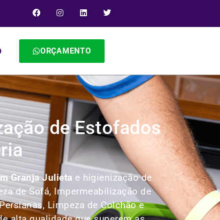
ORÇAMENTO
O
ização de Estofados
ria
m Granja Julieta
e higienização de
za de Sofá, Impermeabilização de
 Persianas, Limpeza de Colchão e
e alta qualidade que superem as