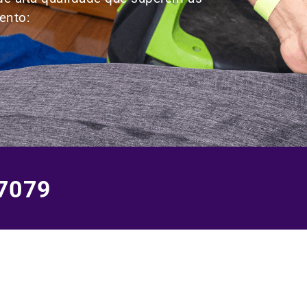
ento:
7079