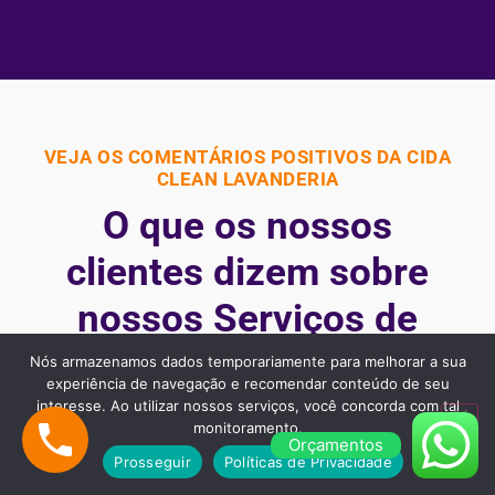
VEJA OS COMENTÁRIOS POSITIVOS DA CIDA
CLEAN LAVANDERIA
O que os nossos
clientes dizem sobre
nossos Serviços de
Limpeza de Sofá em
Nós armazenamos dados temporariamente para melhorar a sua
experiência de navegação e recomendar conteúdo de seu
São Paulo
interesse. Ao utilizar nossos serviços, você concorda com tal
monitoramento.
Orçamentos
Prosseguir
Políticas de Privacidade
Nossos clientes são fiéis pois gostaram dos nossos