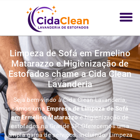
Limpeza de Sofá em Ermelino
Matarazzo e Higienização de
Estofados chame a Cida Clean
Lavanderia
Seja bem-vindo à Cida Clean Lavanderia,
somos uma
Empresa de Limpeza de Sofá
em Ermelino Matarazzo
e higienização de
estofados na Grande SP. Oferecemos uma
ampla gama de serviços, incluindo:
Limpeza