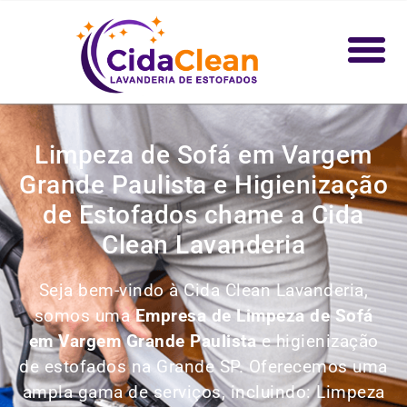
Limpeza de Sofá em Vargem
Grande Paulista e Higienização
de Estofados chame a Cida
Clean Lavanderia
Seja bem-vindo à Cida Clean Lavanderia,
somos uma
Empresa de Limpeza de Sofá
em Vargem Grande Paulista
e higienização
de estofados na Grande SP. Oferecemos uma
ampla gama de serviços, incluindo:
Limpeza