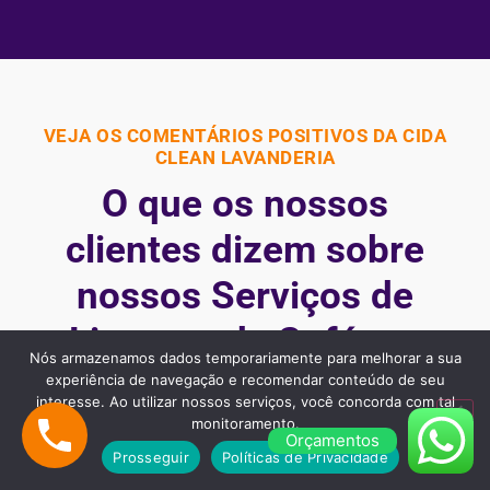
VEJA OS COMENTÁRIOS POSITIVOS DA CIDA
CLEAN LAVANDERIA
O que os nossos
clientes dizem sobre
nossos Serviços de
Limpeza de Sofá em
Nós armazenamos dados temporariamente para melhorar a sua
São Paulo
experiência de navegação e recomendar conteúdo de seu
interesse. Ao utilizar nossos serviços, você concorda com tal
monitoramento.
Orçamentos
Nossos clientes são fiéis pois gostaram dos nossos
Prosseguir
Políticas de Privacidade
serviços e nos recomendam, veja alguns desses