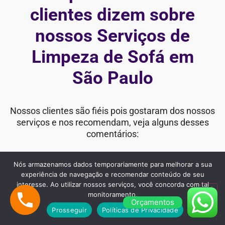
clientes dizem sobre
nossos Serviços de
Limpeza de Sofá em
São Paulo
Nossos clientes são fiéis pois gostaram dos nossos
serviços e nos recomendam, veja alguns desses
comentários:
Nós armazenamos dados temporariamente para melhorar a sua
experiência de navegação e recomendar conteúdo de seu
"Estou extremamente satisfeita com o
interesse. Ao utilizar nossos serviços, você concorda com tal
monitoramento.
serviço de Limpeza da Cida Clean
Orçamentos
Prosseguir
Políticas de Privacidade
Lavanderia. Meu sofá estava com manchas