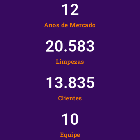
12
Anos de Mercado
20.583
Limpezas
13.835
Clientes
10
Equipe