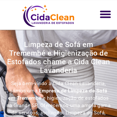
Limpeza de Sofá em
Tremembé e Higienização de
Estofados chame a Cida Clean
Lavanderia
Seja bem-vindo à Cida Clean Lavanderia,
somos uma
Empresa de Limpeza de Sofá
em Tremembé
e higienização de estofados
na Grande SP. Oferecemos uma ampla gama
de serviços, incluindo:
Limpeza de Sofá,