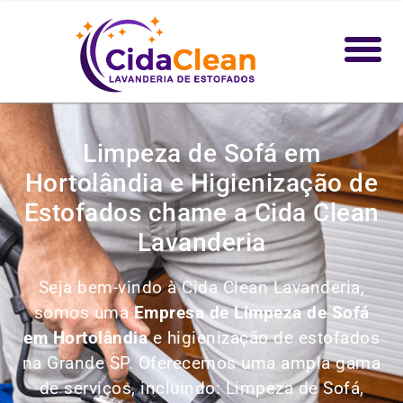
Limpeza de Sofá em
Hortolândia e Higienização de
Estofados chame a Cida Clean
Lavanderia
Seja bem-vindo à Cida Clean Lavanderia,
somos uma
Empresa de Limpeza de Sofá
em Hortolândia
e higienização de estofados
na Grande SP. Oferecemos uma ampla gama
de serviços, incluindo:
Limpeza de Sofá,