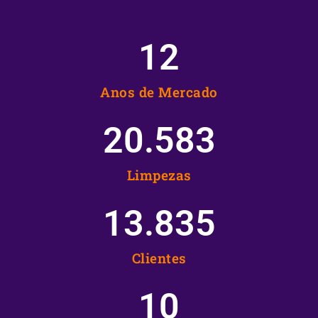
12
Anos de Mercado
20.583
Limpezas
13.835
Clientes
10