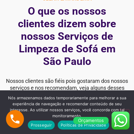
O que os nossos
clientes dizem sobre
nossos Serviços de
Limpeza de Sofá em
São Paulo
Nossos clientes são fiéis pois gostaram dos nossos
serviços e nos recomendam, veja alguns desses
comentários:
Nós armazenamos dados temporariamente para melhorar a sua
experiência de navegação e recomendar conteúdo de seu
interesse. Ao utilizar nossos serviços, você concorda com tal
monitoramento.
Orçamentos
"Estou extremamente satisfeita com o
Prosseguir
Políticas de Privacidade
serviço de Limpeza da Cida Clean