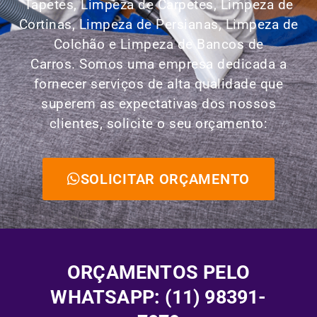
Tapetes, Limpeza de Carpetes, Limpeza de
Cortinas, Limpeza de Persianas, Limpeza de
Colchão e Limpeza de Bancos de
Carros.
Somos uma empresa dedicada a
fornecer serviços de alta qualidade que
superem as expectativas dos nossos
clientes, solicite o seu orçamento:
SOLICITAR ORÇAMENTO
ORÇAMENTOS PELO
WHATSAPP: (11) 98391-