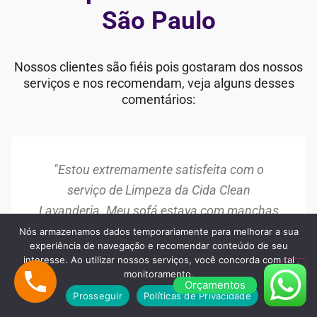
São Paulo
Nossos clientes são fiéis pois gostaram dos nossos
serviços e nos recomendam, veja alguns desses
comentários:
"Estou extremamente satisfeita com o
serviço de Limpeza da Cida Clean
Lavanderia. Meu sofá estava com manchas
antigas e parecia desgastado, mas após a
Nós armazenamos dados temporariamente para melhorar a sua
experiência de navegação e recomendar conteúdo de seu
limpeza, ele ficou como novo. A equipe foi
interesse. Ao utilizar nossos serviços, você concorda com tal
muito profissional e o resultado superou
monitoramento.
Orçamentos
minhas expectativas. Recomendo!"
Prosseguir
Políticas de Privacidade