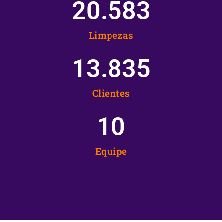
20.583
Limpezas
13.835
Clientes
10
Equipe