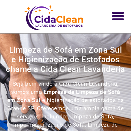
Limpeza de Sofá em Zona Sul
e Higienização de Estofados
chame a Cida Clean Lavanderia
Seja bem-vindo à Cida Clean Lavanderia,
somos uma
Empresa de Limpeza de Sofá
em Zona Sul
e higienização de estofados na
Grande SP. Oferecemos uma ampla gama de
serviços, incluindo:
Limpeza de Sofá,
Impermeabilização de Sofá, Limpeza de