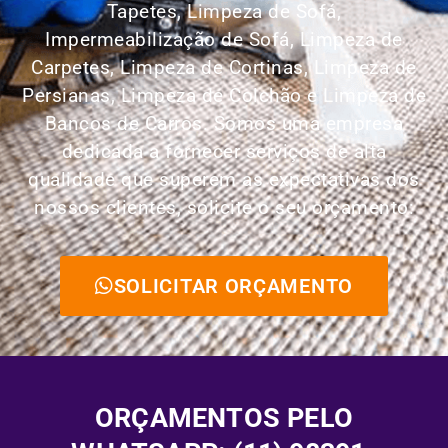
Tapetes,
Limpeza de Sofá,
Impermeabilização de Sofá, Limpeza de
Carpetes, Limpeza de Cortinas, Limpeza de
Persianas, Limpeza de Colchão e Limpeza de
Bancos de Carros.
Somos uma empresa
dedicada a fornecer serviços de alta
qualidade que superem as expectativas dos
nossos clientes, solicite o seu orçamento:
SOLICITAR ORÇAMENTO
ORÇAMENTOS PELO