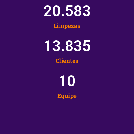
20.583
Limpezas
13.835
Clientes
10
Equipe