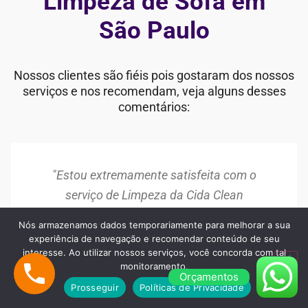
Limpeza de Sofá em
São Paulo
Nossos clientes são fiéis pois gostaram dos nossos
serviços e nos recomendam, veja alguns desses
comentários:
"Estou extremamente satisfeita com o
serviço de Limpeza da Cida Clean
Lavanderia. Meu sofá estava com manchas
Nós armazenamos dados temporariamente para melhorar a sua
antigas e parecia desgastado, mas após a
experiência de navegação e recomendar conteúdo de seu
interesse. Ao utilizar nossos serviços, você concorda com tal
limpeza, ele ficou como novo. A equipe foi
monitoramento.
muito profissional e o resultado superou
Orçamentos
Prosseguir
Políticas de Privacidade
minhas expectativas. Recomendo!"