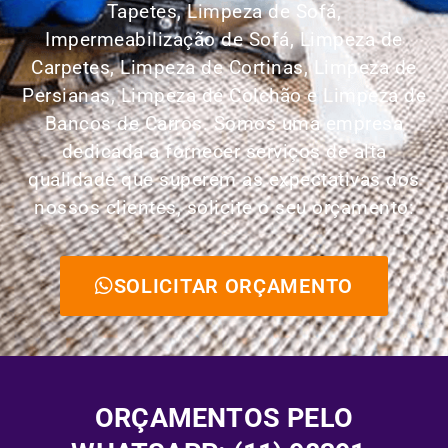
Tapetes,
Limpeza de Sofá,
Impermeabilização de Sofá, Limpeza de
Carpetes, Limpeza de Cortinas, Limpeza de
Persianas, Limpeza de Colchão e Limpeza de
Bancos de Carros.
Somos uma empresa
dedicada a fornecer serviços de alta
qualidade que superem as expectativas dos
nossos clientes, solicite o seu orçamento:
SOLICITAR ORÇAMENTO
ORÇAMENTOS PELO