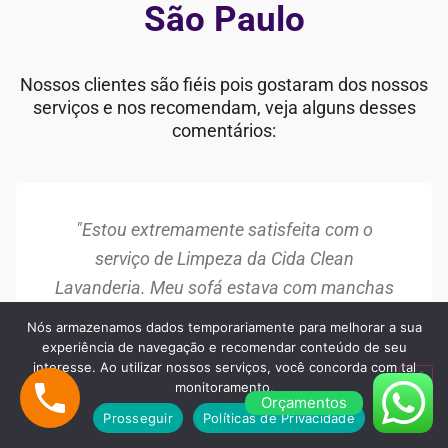
São Paulo
Nossos clientes são fiéis pois gostaram dos nossos
serviços e nos recomendam, veja alguns desses
comentários:
"Estou extremamente satisfeita com o
serviço de Limpeza da Cida Clean
Lavanderia. Meu sofá estava com manchas
antigas e parecia desgastado, mas após a
Nós armazenamos dados temporariamente para melhorar a sua
limpeza, ele ficou como novo. A equipe foi
experiência de navegação e recomendar conteúdo de seu
interesse. Ao utilizar nossos serviços, você concorda com tal
muito profissional e o resultado superou
monitoramento.
Orçamentos
minhas expectativas. Recomendo!"
Prosseguir
Políticas de Privacidade