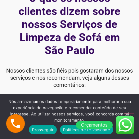
clientes dizem sobre
nossos Serviços de
Limpeza de Sofá em
São Paulo
Nossos clientes são fiéis pois gostaram dos nossos
serviços e nos recomendam, veja alguns desses
comentários:
Nós armazenamos dados temporariamente para melhorar a sua
experiência de navegação e recomendar conteúdo de seu
interesse. Ao utilizar nossos serviços, você concorda com tal
"Estou extremamente satisfeita com o
monitoramento.
serviço de Limpeza da Cida Clean
Orçamentos
Prosseguir
Políticas de Privacidade
Lavanderia. Meu sofá estava com manchas