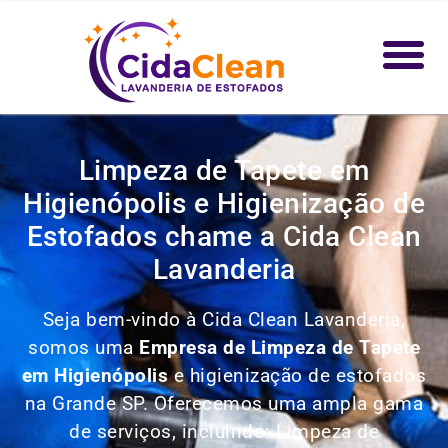
Limpeza de Tapete em
Higienópolis e Higienização de
Estofados chame a Cida Clean
Lavanderia
Seja bem-vindo à Cida Clean Lavanderia,
somos uma
Empresa de Limpeza de Tapete
em Higienópolis
e higienização de estofados
na Grande SP. Oferecemos uma ampla gama
de serviços, incluindo: Limpeza de