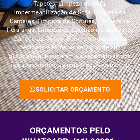
Tapetes,
Limpeza de Sofá,
Impermeabilização de Sofá, Limpeza de
Carpetes, Limpeza de Cortinas, Limpeza de
Persianas, Limpeza de Colchão e Limpeza de
Bancos de Carros.
Somos uma empresa
dedicada a fornecer serviços de alta
qualidade que superem as expectativas dos
nossos clientes, solicite o seu orçamento:
SOLICITAR ORÇAMENTO
ORÇAMENTOS PELO