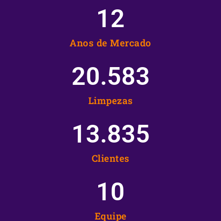
12
Anos de Mercado
20.583
Limpezas
13.835
Clientes
10
Equipe