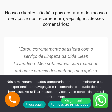
Nossos clientes são fiéis pois gostaram dos nossos
serviços e nos recomendam, veja alguns desses
comentários:
"Estou extremamente satisfeita com o
serviço de Limpeza da Cida Clean
Lavanderia. Meu sofá estava com manchas
antigas e parecia desgastado, mas após a
limpeza, ele ficou como novo. A equipe foi
Nós armazenamos dados temporariamente para melhorar a sua
muito profissional e o resultado superou
experiência de navegação e recomendar conteúdo de seu
interesse. Ao utilizar nossos serviços, você concorda com tal
minhas expectativas. Recomendo!"
monitoramento.
Orçamentos
Maria Silva
Prosseguir
Políticas de Privacidade
Barueri/SP