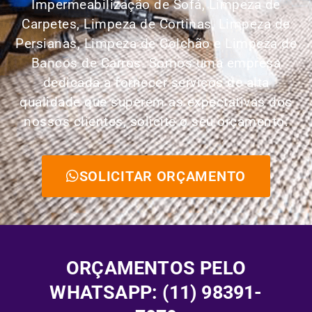
Impermeabilização de Sofá, Limpeza de
Carpetes, Limpeza de Cortinas, Limpeza de
Persianas, Limpeza de Colchão e Limpeza de
Bancos de Carros.
Somos uma empresa
dedicada a fornecer serviços de alta
qualidade que superem as expectativas dos
nossos clientes, solicite o seu orçamento:
SOLICITAR ORÇAMENTO
ORÇAMENTOS PELO
WHATSAPP: (11) 98391-