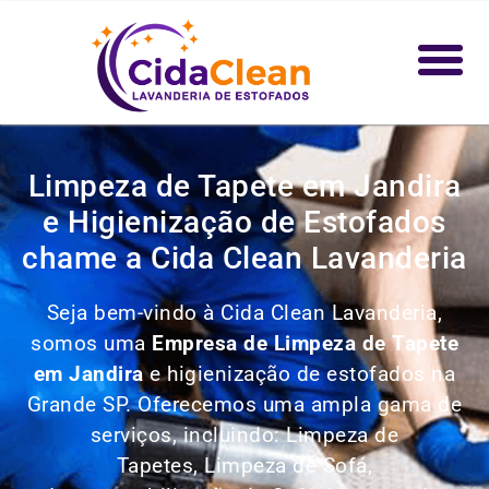
Limpeza de Tapete em Jandira
e Higienização de Estofados
chame a Cida Clean Lavanderia
Seja bem-vindo à Cida Clean Lavanderia,
somos uma
Empresa de Limpeza de Tapete
em Jandira
e higienização de estofados na
Grande SP. Oferecemos uma ampla gama de
serviços, incluindo: Limpeza de
Tapetes,
Limpeza de Sofá,