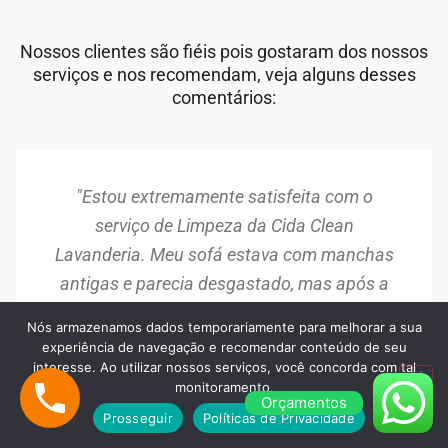
Nossos clientes são fiéis pois gostaram dos nossos
serviços e nos recomendam, veja alguns desses
comentários:
"Estou extremamente satisfeita com o
serviço de Limpeza da Cida Clean
Lavanderia. Meu sofá estava com manchas
antigas e parecia desgastado, mas após a
limpeza, ele ficou como novo. A equipe foi
Nós armazenamos dados temporariamente para melhorar a sua
muito profissional e o resultado superou
experiência de navegação e recomendar conteúdo de seu
interesse. Ao utilizar nossos serviços, você concorda com tal
minhas expectativas. Recomendo!"
monitoramento.
Orçamentos
Maria Silva
Prosseguir
Políticas de Privacidade
Barueri/SP