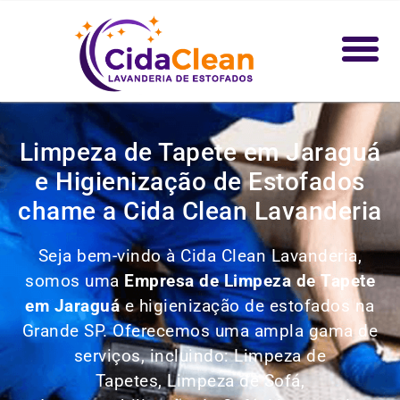
Limpeza de Tapete em Jaraguá
e Higienização de Estofados
chame a Cida Clean Lavanderia
Seja bem-vindo à Cida Clean Lavanderia,
somos uma
Empresa de Limpeza de Tapete
em Jaraguá
e higienização de estofados na
Grande SP. Oferecemos uma ampla gama de
serviços, incluindo: Limpeza de
Tapetes,
Limpeza de Sofá,