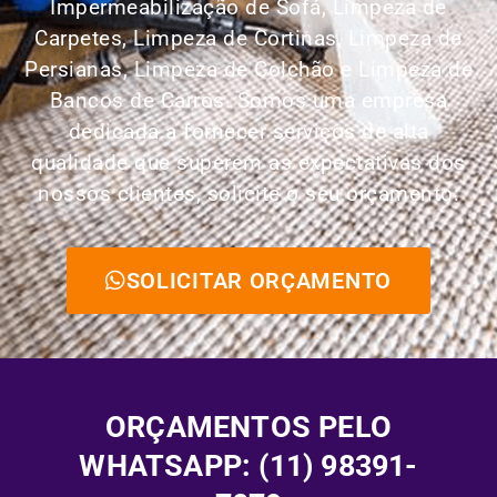
Impermeabilização de Sofá, Limpeza de
Carpetes, Limpeza de Cortinas, Limpeza de
Persianas, Limpeza de Colchão e Limpeza de
Bancos de Carros.
Somos uma empresa
dedicada a fornecer serviços de alta
qualidade que superem as expectativas dos
nossos clientes, solicite o seu orçamento:
SOLICITAR ORÇAMENTO
ORÇAMENTOS PELO
WHATSAPP: (11) 98391-