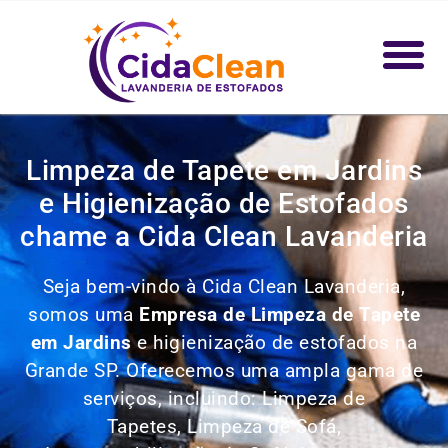
Limpeza de Tapete em Jardins
e Higienização de Estofados
chame a Cida Clean Lavanderia
Seja bem-vindo à Cida Clean Lavanderia,
somos uma
Empresa de Limpeza de Tapete
em Jardins
e higienização de estofados na
Grande SP. Oferecemos uma ampla gama de
serviços, incluindo: Limpeza de
Tapetes,
Limpeza de Sofá,