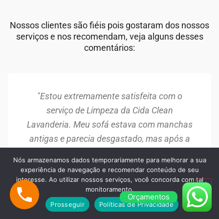
Nossos clientes são fiéis pois gostaram dos nossos
serviços e nos recomendam, veja alguns desses
comentários:
"Estou extremamente satisfeita com o
serviço de Limpeza da Cida Clean
Lavanderia. Meu sofá estava com manchas
antigas e parecia desgastado, mas após a
limpeza, ele ficou como novo. A equipe foi
Nós armazenamos dados temporariamente para melhorar a sua
muito profissional e o resultado superou
experiência de navegação e recomendar conteúdo de seu
interesse. Ao utilizar nossos serviços, você concorda com tal
minhas expectativas. Recomendo!"
monitoramento.
Orçamentos
Maria Silva
Prosseguir
Políticas de Privacidade
Barueri/SP