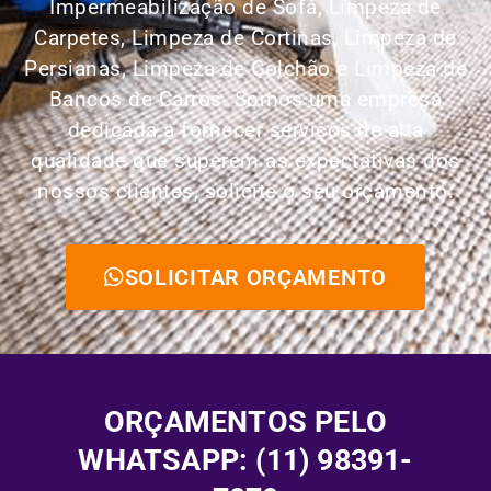
Impermeabilização de Sofá, Limpeza de
Carpetes, Limpeza de Cortinas, Limpeza de
Persianas, Limpeza de Colchão e Limpeza de
Bancos de Carros.
Somos uma empresa
dedicada a fornecer serviços de alta
qualidade que superem as expectativas dos
nossos clientes, solicite o seu orçamento:
SOLICITAR ORÇAMENTO
ORÇAMENTOS PELO
WHATSAPP: (11) 98391-