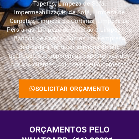
Tapetes,
Limpeza de Sofá,
Impermeabilização de Sofá, Limpeza de
Carpetes, Limpeza de Cortinas, Limpeza de
Persianas, Limpeza de Colchão e Limpeza de
Bancos de Carros.
Somos uma empresa
dedicada a fornecer serviços de alta
qualidade que superem as expectativas dos
nossos clientes, solicite o seu orçamento:
SOLICITAR ORÇAMENTO
ORÇAMENTOS PELO