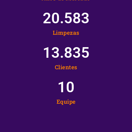
20.583
Limpezas
13.835
Clientes
10
Equipe