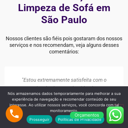
Limpeza de Sofá em
São Paulo
Nossos clientes são fiéis pois gostaram dos nossos
serviços e nos recomendam, veja alguns desses
comentários:
"Estou extremamente satisfeita com o
serviço de Limpeza da Cida Clean
Nós armazenamos dados temporariamente para melhorar a sua
Lavanderia. Meu sofá estava com manchas
experiência de navegação e recomendar conteúdo de seu
antigas e parecia desgastado, mas após a
interesse. Ao utilizar nossos serviços, você concorda com tal
monitoramento.
limpeza, ele ficou como novo. A equipe foi
Orçamentos
Prosseguir
Políticas de Privacidade
muito profissional e o resultado superou