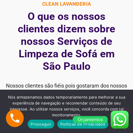
CLEAN LAVANDERIA
O que os nossos
clientes dizem sobre
nossos Serviços de
Limpeza de Sofá em
São Paulo
Nossos clientes são fiéis pois gostaram dos nossos
serviços e nos recomendam, veja alguns desses
Nós armazenamos dados temporariamente para melhorar a sua
comentários:
experiência de navegação e recomendar conteúdo de seu
interesse. Ao utilizar nossos serviços, você concorda com tal
monitoramento.
Orçamentos
Prosseguir
Políticas de Privacidade
"Estou extremamente satisfeita com o