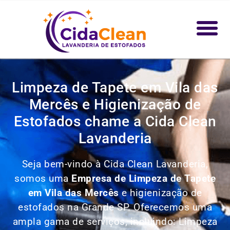
Limpeza de Tapete em Vila das
Mercês e Higienização de
Estofados chame a Cida Clean
Lavanderia
Seja bem-vindo à Cida Clean Lavanderia,
somos uma
Empresa de Limpeza de Tapete
em Vila das Mercês
e higienização de
estofados na Grande SP. Oferecemos uma
ampla gama de serviços, incluindo: Limpeza