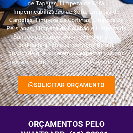
de Tapetes,
Limpeza de Sofá,
Impermeabilização de Sofá, Limpeza de
Carpetes, Limpeza de Cortinas, Limpeza de
Persianas, Limpeza de Colchão e Limpeza de
Bancos de Carros.
Somos uma empresa
dedicada a fornecer serviços de alta
qualidade que superem as expectativas dos
nossos clientes, solicite o seu orçamento:
SOLICITAR ORÇAMENTO
ORÇAMENTOS PELO