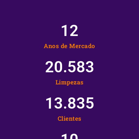
12
Anos de Mercado
20.583
Limpezas
13.835
Clientes