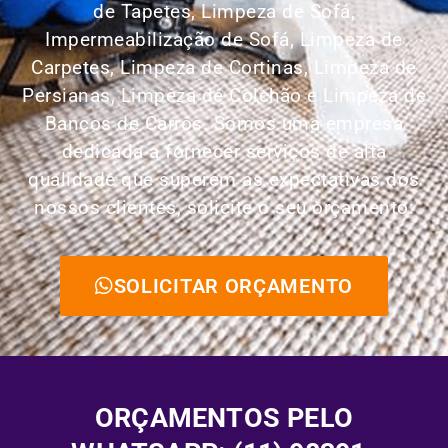
de Tapetes,
Limpeza de Sofá,
Impermeabilização de Sofá, Limpeza de
Carpetes, Limpeza de Cortinas, Limpeza de
Persianas, Limpeza de Colchão e Limpeza de
Bancos de Carros.
Somos uma empresa
dedicada a fornecer serviços de alta
qualidade que superem as expectativas dos
nossos clientes, solicite o seu orçamento:
SOLICITAR ORÇAMENTO
ORÇAMENTOS PELO