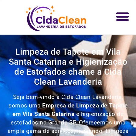
Limpeza de Tapete em Vila
Santa Catarina e Higienização
de Estofados chame a Cida
Clean Lavanderia
Seja bem-vindo à Cida Clean Lavanderia,
somos uma
Empresa de Limpeza de Tapete
em Vila Santa Catarina
e higienização de
estofados na Grande SP. Oferecemos uma
ampla gama de serviços, incluindo: Limpeza