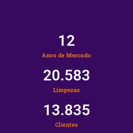
12
Anos de Mercado
20.583
Limpezas
13.835
Clientes