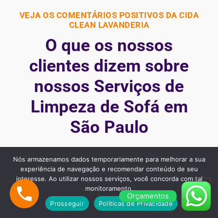
VEJA OS COMENTÁRIOS POSITIVOS DA CIDA
CLEAN LAVANDERIA
O que os nossos
clientes dizem sobre
nossos Serviços de
Limpeza de Sofá em
São Paulo
Nossos clientes são fiéis pois gostaram dos nossos
Nós armazenamos dados temporariamente para melhorar a sua
experiência de navegação e recomendar conteúdo de seu
serviços e nos recomendam, veja alguns desses
interesse. Ao utilizar nossos serviços, você concorda com tal
comentários:
monitoramento.
Orçamentos
Prosseguir
Políticas de Privacidade